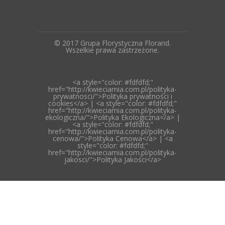
© 2017 Grupa Florystyczna Florand.
Wszelkie prawa zastrzeżone.
<a style="color: #fdfdfd;"
href="http://kwieciarnia.com.pl/polityka-
prywatnosci/">Polityka prywatności i
cookies</a> | <a style="color: #fdfdfd;"
href="http://kwieciarnia.com.pl/polityka-
ekologiczna/">Polityka Ekologiczna</a> |
<a style="color: #fdfdfd;"
href="http://kwieciarnia.com.pl/polityka-
cenowa/">Polityka Cenowa</a> | <a
style="color: #fdfdfd;"
href="http://kwieciarnia.com.pl/polityka-
jakosci/">Polityka Jakości</a>