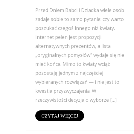
Przed Dniem Babci i Dziadka wiele osób
zadaje sobie to samo pytanie: czy warto
poszukać czegoś innego niż kwiaty.
Internet pełen jest propozycji
alternatywnych prezentów, a lista
„oryginalnych pomysłów” wydaje się nie
mieć końca. Mimo to kwiaty wciąż
pozostają jednym z najczęściej
wybieranych rozwiązań — i nie jest to
kwestia przyzwyczajenia. W
rzeczywistości decyzja o wyborze […]
CZYTAJ WIĘCEJ