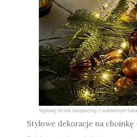
Stylowy stroik świąteczny z subtelnym świ
Stylowe dekoracje na choinkę –