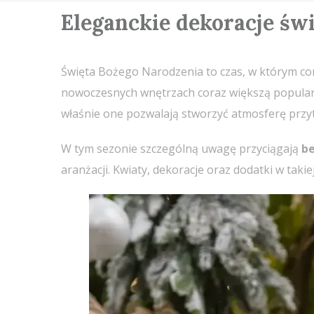
Eleganckie dekoracje św
Święta Bożego Narodzenia to czas, w którym co
nowoczesnych wnętrzach coraz większą popularn
właśnie one pozwalają stworzyć atmosferę przyt
W tym sezonie szczególną uwagę przyciągają
be
aranżacji. Kwiaty, dekoracje oraz dodatki w taki