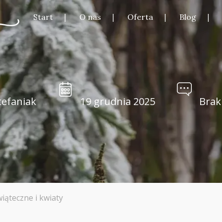
Start
O nas
Oferta
Blog
tefaniak
19 grudnia 2025
Brak
iąteczne i kwiaty