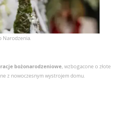
go Narodzenia.
oracje bożonarodzeniowe
, wzbogacone o złote
spójne z nowoczesnym wystrojem domu.