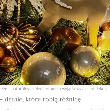
atłem i naturalnymi elementami to wyjątkowy akcent dekora
 detale, które robią różnicę