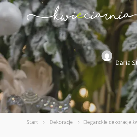
Daria S
Start
Dekoracje
Eleganckie dekoracje św