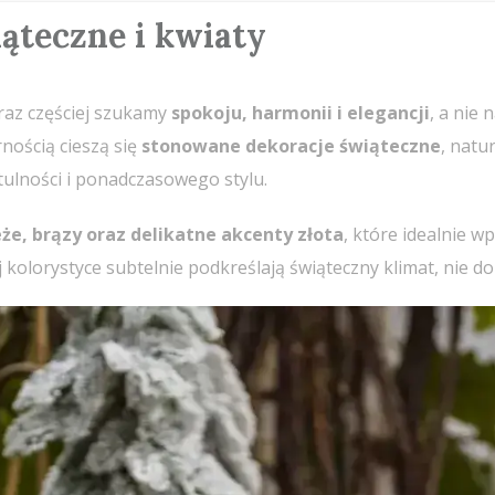
iąteczne i kwiaty
raz częściej szukamy
spokoju, harmonii i elegancji
, a nie
ością cieszą się
stonowane dekoracje świąteczne
, natu
ulności i ponadczasowego stylu.
że, brązy oraz delikatne akcenty złota
, które idealnie w
ej kolorystyce subtelnie podkreślają świąteczny klimat, nie d