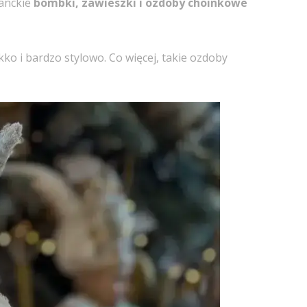
ganckie
bombki, zawieszki i ozdoby choinkowe
ko i bardzo stylowo. Co więcej, takie ozdoby