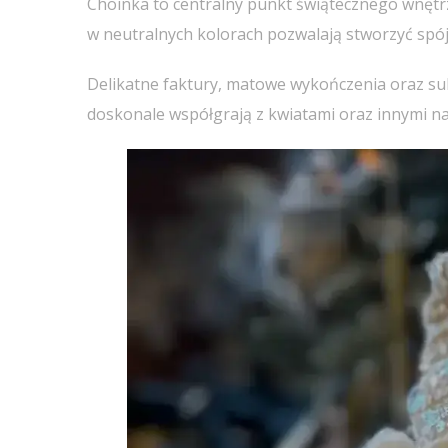
Choinka to centralny punkt świątecznego wnętr
w neutralnych kolorach pozwalają stworzyć spójn
Delikatne faktury, matowe wykończenia oraz subt
doskonale współgrają z kwiatami oraz innymi na