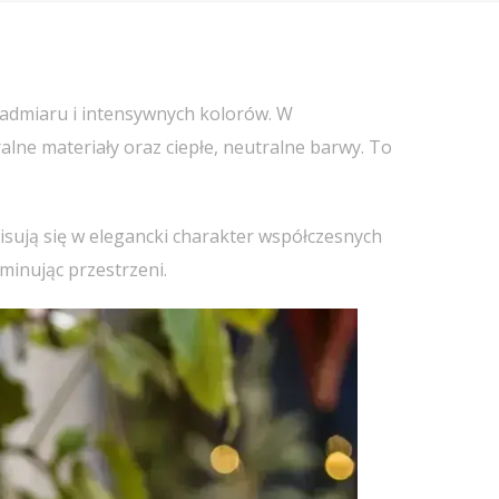
 nadmiaru i intensywnych kolorów. W
ralne materiały oraz ciepłe, neutralne barwy. To
pisują się w elegancki charakter współczesnych
ominując przestrzeni.