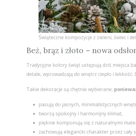
Świąteczne kompozycje z zieleni, świec i 
Beż, brąz i złoto – nowa odsło
Tradycyjne kolory świąt ustępują dziś miejsca b
detale, wprowadzają do wnętrz ciepło i lekkość
Takie dekoracje są chętnie wybierane,
poniewa
pasują do jasnych, minimalistycznych wnętr
tworzą spokojny i harmonijny klimat,
pięknie komponują się z naturalnymi mater
zachowują elegancki charakter przez cały 