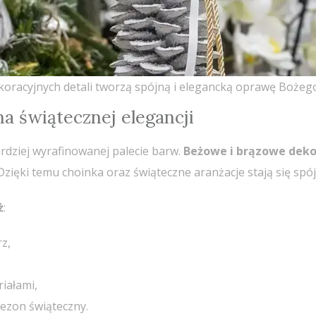
dekoracyjnych detali tworzą spójną i elegancką oprawę Boże
na świątecznej elegancji
ardziej wyrafinowanej palecie barw.
Beżowe i brązowe dek
. Dzięki temu choinka oraz świąteczne aranżacje stają się 
ż
:
z,
iałami,
sezon świąteczny.