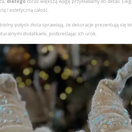
za,
dlatego
coraz większą wagę przykładamy do detali. Ele
ą i estetyczną całość.
elny połysk złota sprawiają, że dekoracje prezentują się lek
turalnymi dodatkami, podkreślając ich urok.