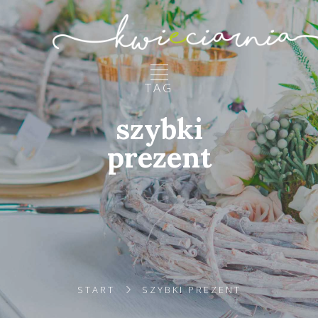
TAG
szybki
prezent
START
SZYBKI PREZENT