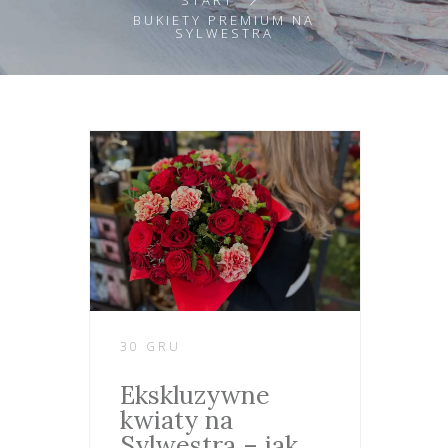
START
BUKIETY PREMIUM NA
SYLWESTRA
30 GRU
Ekskluzywne
kwiaty na
Sylwestra – jak