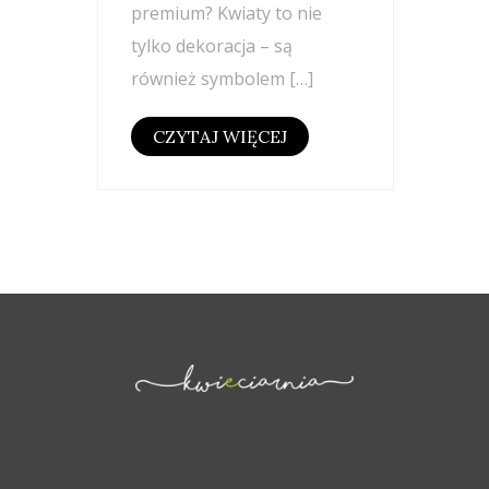
premium? Kwiaty to nie
tylko dekoracja – są
również symbolem […]
CZYTAJ WIĘCEJ