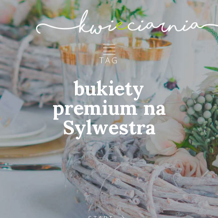
TAG
bukiety
premium na
Sylwestra